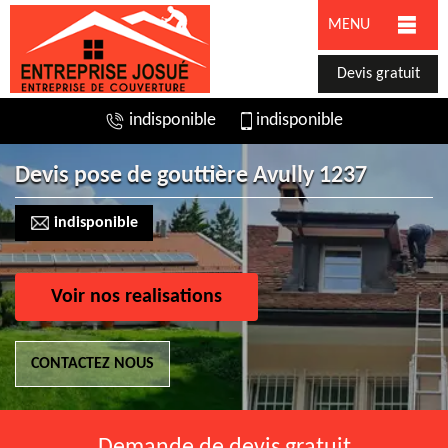
MENU
Devis gratuit
indisponible
indisponible
Devis pose de gouttière Avully 1237
indisponible
Voir nos realisations
CONTACTEZ NOUS