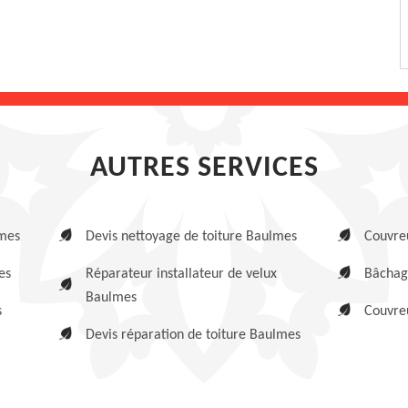
AUTRES SERVICES
lmes
Devis nettoyage de toiture Baulmes
Couvre
es
Réparateur installateur de velux
Bâchag
Baulmes
s
Couvre
Devis réparation de toiture Baulmes