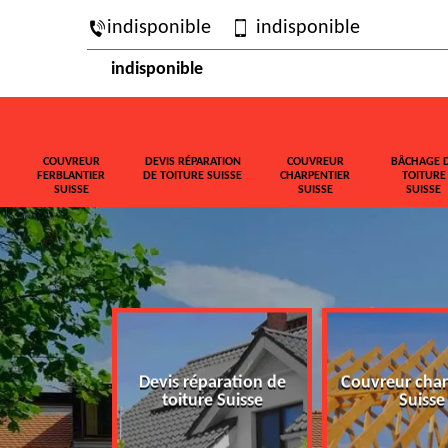
indisponible
indisponible
indisponible
COUVREUR
DEVIS RÉPARATION
COUVREUR
BÂCHAGE 
FERBLANTIER
DE TOITURE SUISSE
CHARPENTIER
TOITURE
SUISSE
SUISSE
SUISSE
ferblantier
Devis réparation de
Couvreur char
isse
toiture Suisse
Suisse