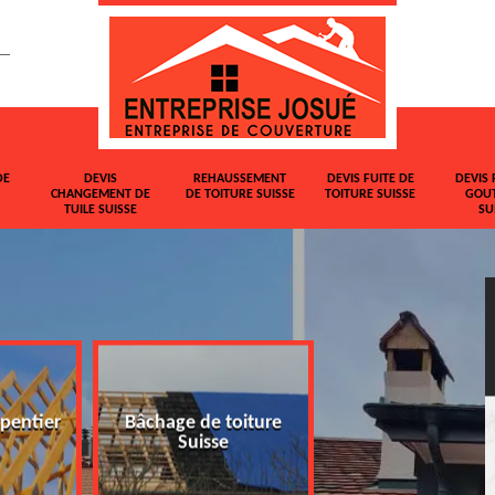
DE
DEVIS
REHAUSSEMENT
DEVIS FUITE DE
DEVIS 
CHANGEMENT DE
DE TOITURE SUISSE
TOITURE SUISSE
GOUT
TUILE SUISSE
SU
pentier
Bâchage de toiture
Devis changemen
Suisse
tuile Suisse