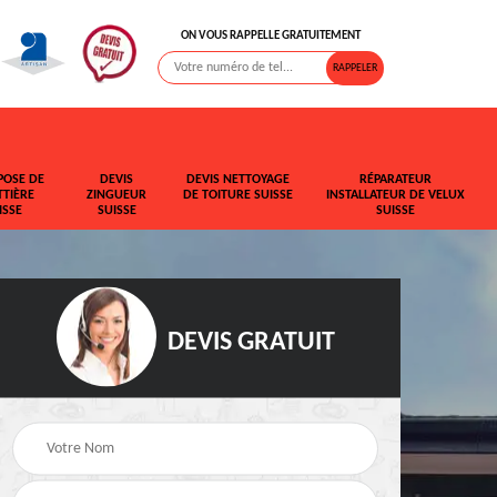
ON VOUS RAPPELLE GRATUITEMENT
POSE DE
DEVIS
DEVIS NETTOYAGE
RÉPARATEUR
TIÈRE
ZINGUEUR
DE TOITURE SUISSE
INSTALLATEUR DE VELUX
ISSE
SUISSE
SUISSE
DEVIS GRATUIT
t de
Rehaussement de
Devis fuite de toiture
toiture Suisse
Suisse