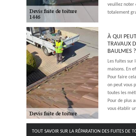
veuillez noter
totalement gr
À QUI PEU
TRAVAUX DE
BAULMES ?
Les fuites sur
maisons. En eff
Pour faire cela
on peut vous p
toutes les mét
Pour de plus am
vous établir u
TOUT SAVOIR SUR LA RÉPARATION DES FUITES DE T