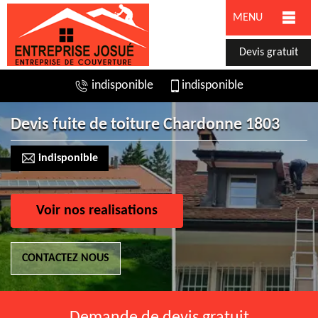
MENU
Devis gratuit
indisponible
indisponible
Devis fuite de toiture Chardonne 1803
indisponible
Voir nos realisations
CONTACTEZ NOUS