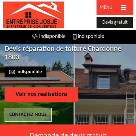
MENU
Devis gratuit
indisponible
indisponible
Devis réparation de toiture Chardonne
1803
indisponible
Voir nos realisations
CONTACTEZ NOUS