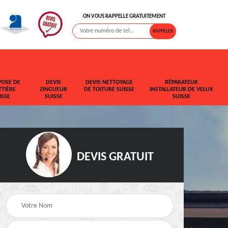
ON VOUS RAPPELLE GRATUITEMENT
POSE DE
DEVIS
DEVIS NETTOYAGE
RÉPARATEUR
TIÈRE
ZINGUEUR
DE TOITURE SUISSE
INSTALLATEUR DE VELUX
ISSE
SUISSE
SUISSE
DEVIS GRATUIT
t de
Rehaussement de
Devis fuite de toiture
toiture Suisse
Suisse