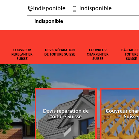
indisponible
indisponible
indisponible
COUVREUR
DEVIS RÉPARATION
COUVREUR
BÂCHAGE 
FERBLANTIER
DE TOITURE SUISSE
CHARPENTIER
TOITURE
SUISSE
SUISSE
SUISSE
ferblantier
Devis réparation de
Couvreur char
isse
toiture Suisse
Suisse