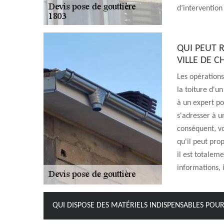
d’intervention 
QUI PEUT 
VILLE DE 
Les opérations
la toiture d'u
à un expert po
s'adresser à u
conséquent, vo
qu'il peut prop
il est totalem
informations, i
QUI DISPOSE DES MATÉRIELS INDISPENSABLES POUR