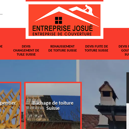
DE
DEVIS
REHAUSSEMENT
DEVIS FUITE DE
DEVIS 
CHANGEMENT DE
DE TOITURE SUISSE
TOITURE SUISSE
GOUT
TUILE SUISSE
SU
pentier
Bâchage de toiture
Devis changemen
Suisse
tuile Suisse