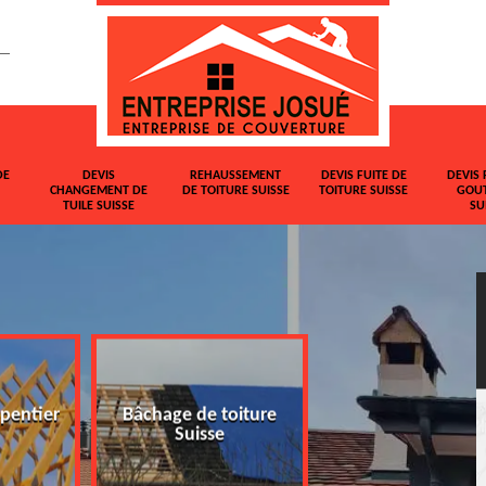
DE
DEVIS
REHAUSSEMENT
DEVIS FUITE DE
DEVIS 
CHANGEMENT DE
DE TOITURE SUISSE
TOITURE SUISSE
GOUT
TUILE SUISSE
SU
pentier
Bâchage de toiture
Devis changemen
Suisse
tuile Suisse