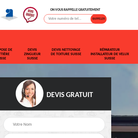
ON VOUS RAPPELLE GRATUITEMENT
POSE DE
DEVIS
DEVIS NETTOYAGE
RÉPARATEUR
TIÈRE
ZINGUEUR
DE TOITURE SUISSE
INSTALLATEUR DE VELUX
ISSE
SUISSE
SUISSE
DEVIS GRATUIT
t de
Rehaussement de
Devis fuite de toiture
toiture Suisse
Suisse