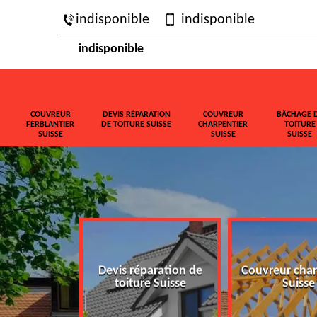
indisponible
indisponible
indisponible
COUVREUR
DEVIS RÉPARATION
COUVREUR
BÂCHAGE 
FERBLANTIER
DE TOITURE SUISSE
CHARPENTIER
TOITURE
SUISSE
SUISSE
SUISSE
ferblantier
Devis réparation de
Couvreur char
isse
toiture Suisse
Suisse