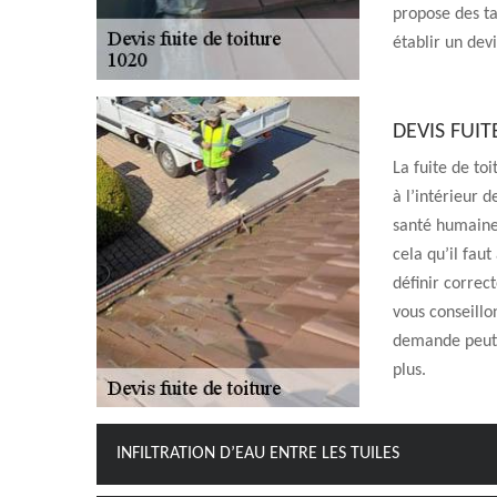
propose des tar
établir un dev
DEVIS FUIT
La fuite de to
à l’intérieur 
santé humaine,
cela qu’il fau
définir correc
vous conseillo
demande peut ê
plus.
INFILTRATION D’EAU ENTRE LES TUILES